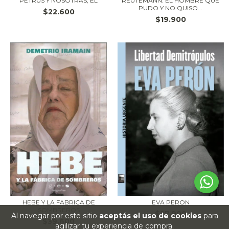
PETRUS Y NOSOTRAS, EL
REUTEMANN. EL HOMBRE QUE
PUDO Y NO QUISO...
$22.600
$19.900
HEBE Y LA FABRICA DE
EVA PERON
SOMBREROS
$27.900
Al navegar por este sitio
aceptás el uso de cookies
para
$39.600
agilizar tu experiencia de compra.