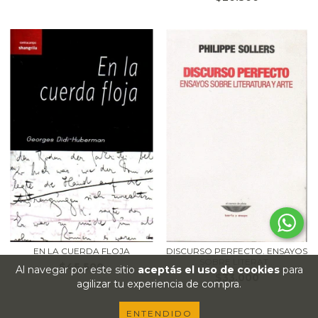
EN LA CUERDA FLOJA
DISCURSO PERFECTO. ENSAYOS
SOBRE LITERAT...
$45.500
Al navegar por este sitio
aceptás el uso de cookies
para
$33.000
agilizar tu experiencia de compra.
ENTENDIDO