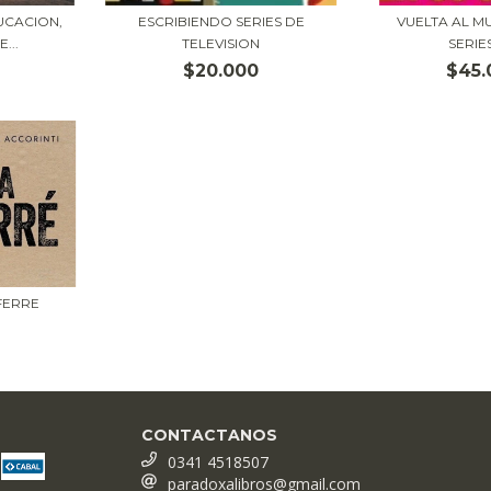
UCACION,
ESCRIBIENDO SERIES DE
VUELTA AL M
...
TELEVISION
SERIES
$20.000
$45.
FERRE
CONTACTANOS
0341 4518507
paradoxalibros@gmail.com